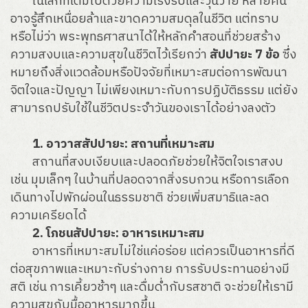
ในโลกที่เต็มไปด้วยความเร่งรีบและวุ่นวาย หลายคน
อาจรู้สึกเหนื่อยล้าและขาดความสมดุลในชีวิต แต่ทราบ
หรือไม่ว่า พระพุทธศาสนาได้ให้หลักคำสอนที่ช่วยสร้าง
ความสงบและความสุขในชีวิตไว้เรียกว่า
สัปปายะ 7 ข้อ
ซึ่ง
หมายถึงสิ่งแวดล้อมหรือปัจจัยที่เหมาะสมต่อการพัฒนา
จิตใจและปัญญา ไม่เพียงเหมาะกับการปฏิบัติธรรม แต่ยัง
สามารถปรับใช้ในชีวิตประจำวันของเราได้อย่างลงตัว
1. อาวาสสัปปายะ: สถานที่เหมาะสม
สถานที่สงบเงียบและปลอดภัยช่วยให้จิตใจเราสงบ
เช่น มุมเล็กๆ ในบ้านที่ปลอดจากสิ่งรบกวน หรือการเลือก
เดินทางไปพักผ่อนในธรรมชาติ ช่วยเพิ่มสมาธิและลด
ความเครียดได้
2. โภชนสัปปายะ: อาหารเหมาะสม
อาหารที่เหมาะสมไม่ใช่แค่อร่อย แต่ควรเป็นอาหารที่ดี
ต่อสุขภาพและเหมาะกับร่างกาย การรับประทานอย่างมี
สติ เช่น การเคี้ยวช้าๆ และดื่มด่ำกับรสชาติ จะช่วยให้เรามี
ความสุขกับมื้ออาหารมากขึ้น