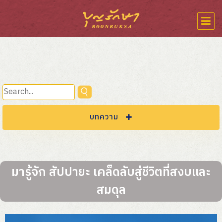
บทความ
หมวดนานาสาระ
มารู้จัก สัปปายะ เคล็ดลับสู่ชีวิตที่สงบและ
สมดุล
พระพุทธศาสนา
ประเพณีและความเชื่อ