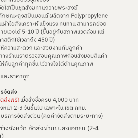
ใช้สำหรับบรรจุสิ่งของ
ดใส่เป็นชุดสังฆทานถวายพระสงฆ์
ลักษณะถุงสปันบอนด์
ผลิตจาก Polypropylene
็นผ้าใยสังเคราะห์ แข็งแรง ทนทาน สามารถย่อย
(
ายเองได้ 5-10 ปี
ขึ้นอยู่กับสภาพแวดล้อม แต่
าสติกใช้เวลาถึง 450 ปี)
ให้ความสะดวก และสวยงามกับลูกค้า
งร้านเราตรวจสอบคุณภาพก่อนส่งมอบสินค้า
้กับลูกค้าทุกชิ้น ไว้วางใจได้ด้านคุณภาพ
ละราคาถูก
รจัดส่ง
ัดส่งฟรี!
เมื่อสั่งซื้อครบ 4,000 บาท
วงหน้า 2-3 วันขึ้นไป เฉพาะใน เขต กทม.
มีบริการจัดส่งด่วน (คิดค่าจัดส่งตามระยะทาง)
ต่างจังหวัด จัดส่งผ่านขนส่งเอกชน (2-4
น)