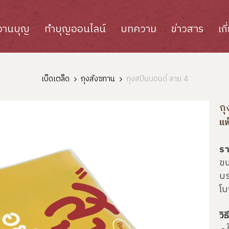
งานบุญ
ทำบุญออนไลน์
บทความ
ข่าวสาร
เก
เบ็ดเตล็ด
ถุงสังฆทาน
ถุงสปันบอนด์ ลาย 4
ถุ
แพ
รา
ขน
บร
โบ
วิ