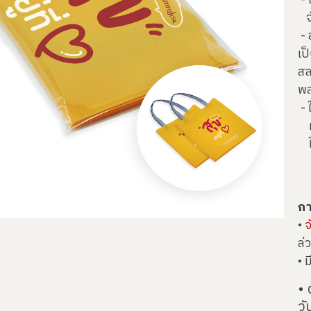
- 
จั
- 
เป
สล
พล
- 
ทา
ให
แ
กา
•
จ
ล่
• 
• 
วั