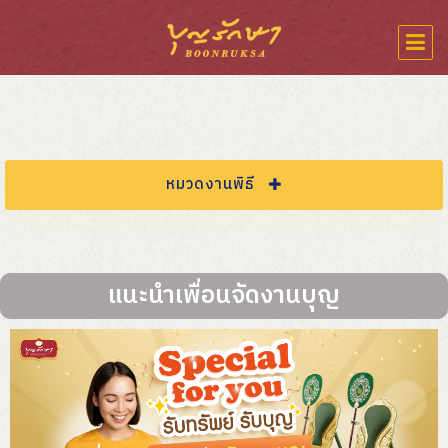
หมวดงานพิธี
แพ็คเกจ/PACKAGE
แนะนำเพื่อนจัดงานบุญ
เมนูอาหารแขก
ฤกษ์ดีประจำปี
รีวิวงานพิธี
โต๊ะเต็นท์งานบุญ