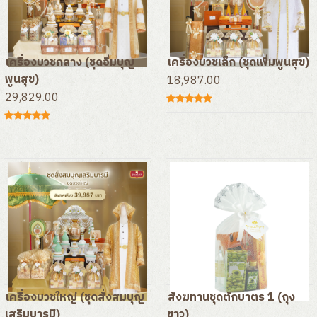
ชุดสังฆทานทั่วไป
ชุดกล่องบุญรักษ์โลก
เครื่องบวชกลาง (ชุดอิ่มบุญ
เครื่องบวชเล็ก (ชุดเพิ่มพูนสุข)
ชุดเครื่องสาน
พูนสุข)
18,987.00
29,829.00
ชุดถุงบุญรักษ์โลก
ชุดยามหามงคล
ชุดทำบุญตักบาตร
ชุดเสริมดวงวันเกิด
ชุดอาสนะ เบาะรองนั่ง
ผ้าและไตรจีวร
เครื่องบวชใหญ่ (ชุดสั่งสมบุญ
สังฆทานชุดตักบาตร 1 (ถุง
ชุดสังฆทานสำหรับงานศพ
เสริมบารมี)
ขาว)